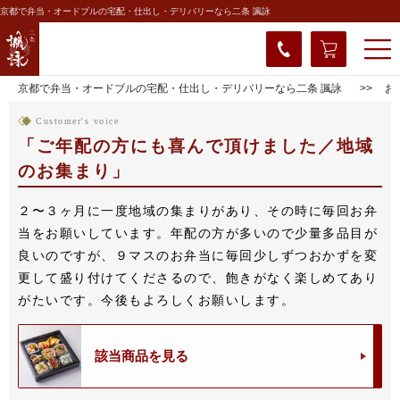
京都で弁当・オードブルの宅配・仕出し・デリバリーなら二条 諷詠
京都で弁当・オードブルの宅配・仕出し・デリバリーなら二条 諷詠
お
Customer's voice
ご年配の方にも喜んで頂けました／地域
のお集まり
２〜３ヶ月に一度地域の集まりがあり、その時に毎回お弁
当をお願いしています。年配の方が多いので少量多品目が
良いのですが、９マスのお弁当に毎回少しずつおかずを変
更して盛り付けてくださるので、飽きがなく楽しめてあり
がたいです。今後もよろしくお願いします。
該当商品を見る