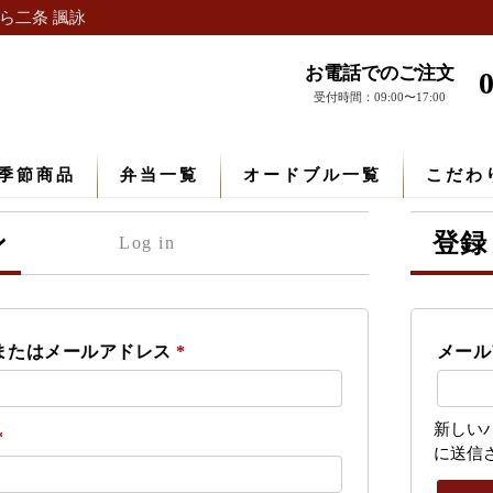
ら二条 諷詠
お電話でのご注文
受付時間：09:00〜17:00
季節商品
弁当一覧
オードブル一覧
こだわ
ン
登録
必
またはメールアドレス
*
メー
須
新しい
必
*
に送信
須