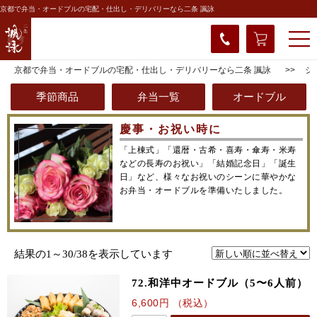
京都で弁当・オードブルの宅配・仕出し・デリバリーなら二条 諷詠
京都で弁当・オードブルの宅配・仕出し・デリバリーなら二条 諷詠
シ
季節商品
弁当一覧
オードブル
慶事・お祝い時に
「上棟式」「還暦・古希・喜寿・傘寿・米寿
などの長寿のお祝い」「結婚記念日」「誕生
日」など、様々なお祝いのシーンに華やかな
お弁当・オードブルを準備いたしました。
新
結果の1～30/38を表示しています
し
72.和洋中オードブル（5〜6人前）
い
順
6,600
円
（税込）