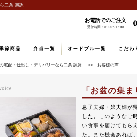
ら二条 諷詠
お電話でのご注文
受付時間：09:00〜17:00
季節商品
弁当一覧
オードブル一覧
こだわ
の宅配・仕出し・デリバリーなら二条 諷詠
お客様の声
voice
お盆の集ま
息子夫婦・娘夫婦が
した。このようなご
い食事を届けてもら
た。また機会あれば