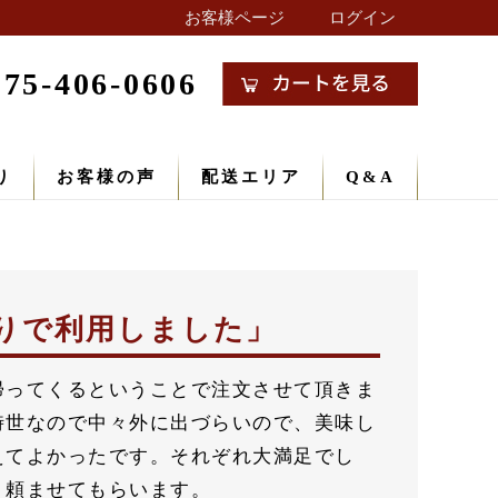
お客様ページ
ログイン
075-406-0606
り
お客様の声
配送エリア
Q&A
りで利用しました
帰ってくるということで注文させて頂きま
時世なので中々外に出づらいので、美味し
えてよかったです。それぞれ大満足でし
、頼ませてもらいます。