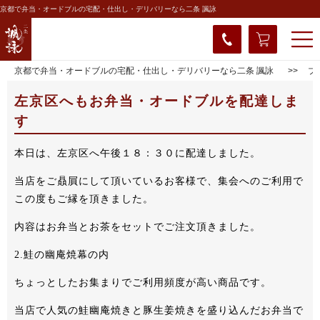
京都で弁当・オードブルの宅配・仕出し・デリバリーなら二条 諷詠
京都で弁当・オードブルの宅配・仕出し・デリバリーなら二条 諷詠
ブ
左京区へもお弁当・オードブルを配達しま
す
本日は、左京区へ午後１８：３０に配達しました。
当店をご贔屓にして頂いているお客様で、集会へのご利用で
この度もご縁を頂きました。
内容はお弁当とお茶をセットでご注文頂きました。
2.鮭の幽庵焼幕の内
ちょっとしたお集まりでご利用頻度が高い商品です。
当店で人気の鮭幽庵焼きと豚生姜焼きを盛り込んだお弁当で