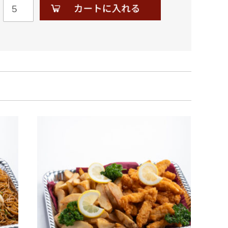
6
0.
お
吸
い
物
(イ
ン
ス
タ
ン
ト
容
器
無)
個