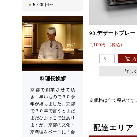
5,000円〜
98.デザートプレー
2,100
円
（税込）
カ
詳し
料理長挨拶
京都で創業させて頂
き、早いもので３０余
※価格は全て税込です
年が経ちました。京都
で３０年で言うとまだ
まだひよっこではあり
ますが、京都の文化・
配達エリア
京料理をベースに「会