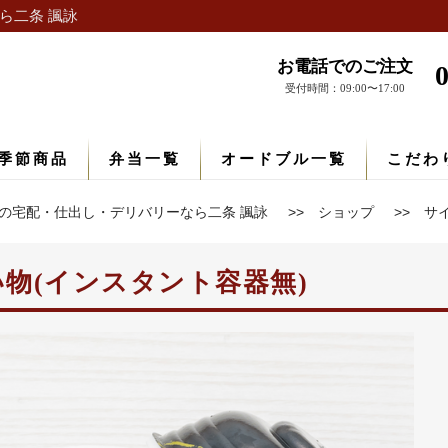
ら二条 諷詠
お電話でのご注文
受付時間：09:00〜17:00
季節商品
弁当一覧
オードブル一覧
こだわ
の宅配・仕出し・デリバリーなら二条 諷詠
ショップ
サ
吸い物(インスタント容器無)