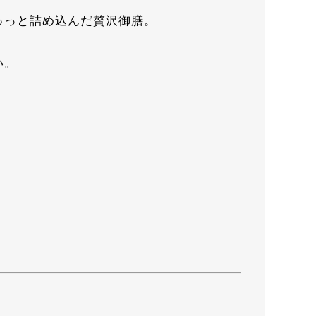
ゅっと詰め込んだ贅沢御膳。
。
い。