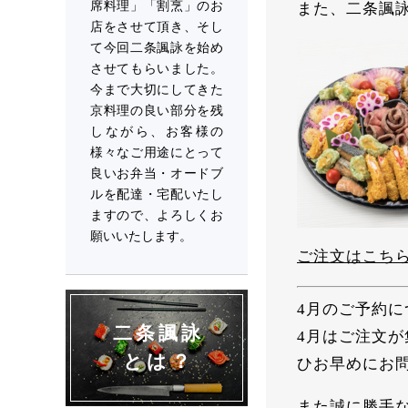
席料理」「割烹」のお
また、二条諷
店をさせて頂き、そし
て今回二条諷詠を始め
させてもらいました。
今まで大切にしてきた
京料理の良い部分を残
しながら、お客様の
様々なご用途にとって
良いお弁当・オードブ
ルを配達・宅配いたし
ますので、よろしくお
願いいたします。
ご注文はこち
4月のご予約に
二条諷詠
4月はご注文
とは？
ひお早めにお
また誠に勝手