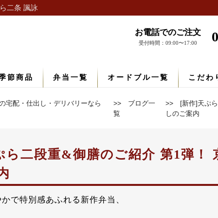
ら二条 諷詠
お電話でのご注文
受付時間：09:00〜17:00
季節商品
弁当一覧
オードブル一覧
こだわ
の宅配・仕出し・デリバリーなら
ブログ一
[新作]天ぷ
覧
しのご案内
天ぷら二段重&御膳のご紹介 第1弾！ 
内
やかで特別感あふれる新作弁当、