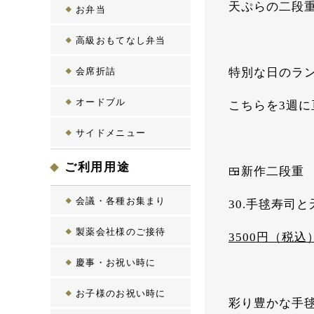
天ぷらの二段重
お弁当
高級おもてなし弁当
会席折詰
特別な日のラ
オードブル
こちらを3週
サイドメニュー
ご利用用途
🍱
新作二段重
会議・各種お集まり
30.手毬寿司
製薬会社様のご接待
3500円（税込
慶事・お祝い時に
お子様のお祝い時に
彩り豊かな手