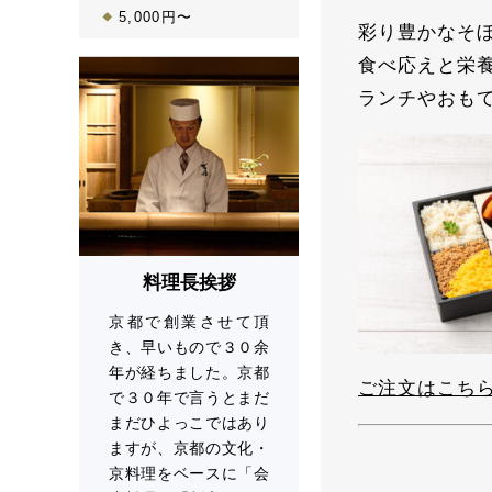
5,000円〜
彩り豊かなそ
食べ応えと栄
ランチやおも
料理長挨拶
京都で創業させて頂
き、早いもので３０余
年が経ちました。京都
ご注文はこち
で３０年で言うとまだ
まだひよっこではあり
ますが、京都の文化・
京料理をベースに「会