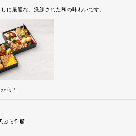
なしに最適な、洗練された和の味わいです。
らから！
と天ぷら御膳
）