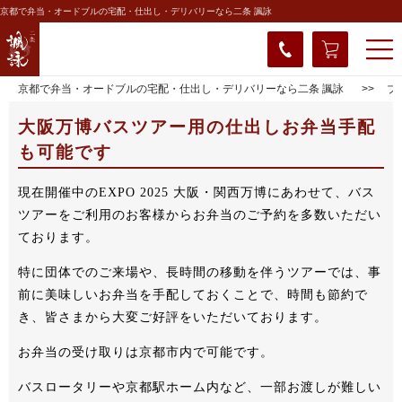
京都で弁当・オードブルの宅配・仕出し・デリバリーなら二条 諷詠
京都で弁当・オードブルの宅配・仕出し・デリバリーなら二条 諷詠
ブ
大阪万博バスツアー用の仕出しお弁当手配
も可能です
現在開催中のEXPO 2025 大阪・関西万博にあわせて、バス
ツアーをご利用のお客様からお弁当のご予約を多数いただい
ております。
特に団体でのご来場や、長時間の移動を伴うツアーでは、事
前に美味しいお弁当を手配しておくことで、時間も節約で
き、皆さまから大変ご好評をいただいております。
お弁当の受け取りは京都市内で可能です。
バスロータリーや京都駅ホーム内など、一部お渡しが難しい