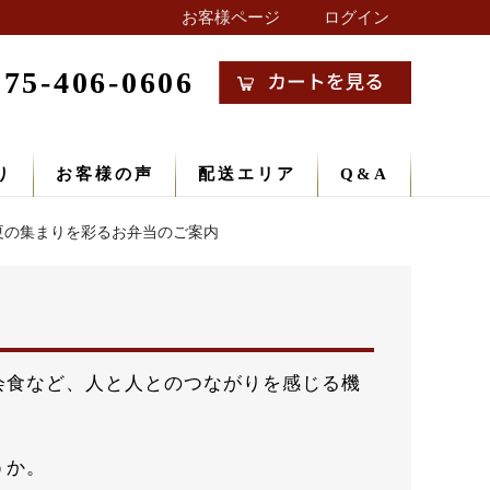
お客様ページ
ログイン
075-406-0606
り
お客様の声
配送エリア
Q&A
夏の集まりを彩るお弁当のご案内
会食など、人と人とのつながりを感じる機
うか。