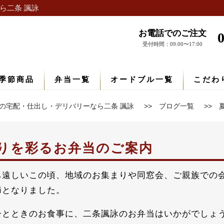
ら二条 諷詠
お電話でのご注文
受付時間：09:00〜17:00
季節商品
弁当一覧
オードブル一覧
こだわ
の宅配・仕出し・デリバリーなら二条 諷詠
ブログ一覧
りを彩るお弁当のご案内
ち遠しいこの頃、地域のお集まりや同窓会、ご親族での
節となりました。
ひとときのお食事に、二条諷詠のお弁当はいかがでしょ