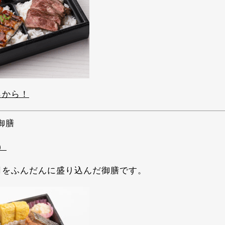
らから！
御膳
）
司をふんだんに盛り込んだ御膳です。