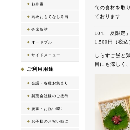
お弁当
旬の食材を取
ております
高級おもてなし弁当
会席折詰
104.「夏限
1,500
円（税込
オードブル
しらすご飯と
サイドメニュー
目にも涼しく
ご利用用途
会議・各種お集まり
製薬会社様のご接待
慶事・お祝い時に
お子様のお祝い時に