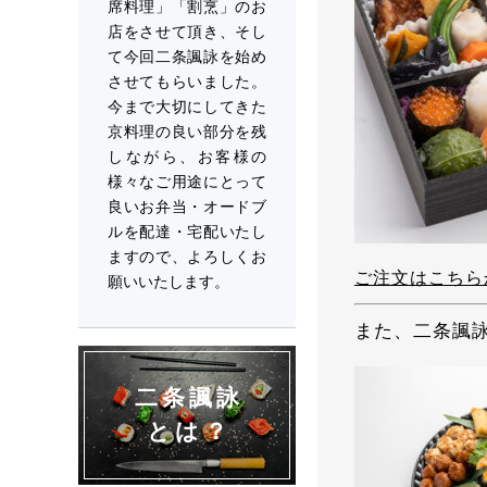
席料理」「割烹」のお
店をさせて頂き、そし
て今回二条諷詠を始め
させてもらいました。
今まで大切にしてきた
京料理の良い部分を残
しながら、お客様の
様々なご用途にとって
良いお弁当・オードブ
ルを配達・宅配いたし
ますので、よろしくお
ご注文はこちら
願いいたします。
また、二条諷
二条諷詠
とは？