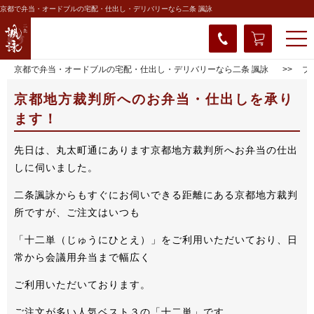
京都で弁当・オードブルの宅配・仕出し・デリバリーなら二条 諷詠
京都で弁当・オードブルの宅配・仕出し・デリバリーなら二条 諷詠
ブ
京都地方裁判所へのお弁当・仕出しを承り
ます！
先日は、丸太町通にあります京都地方裁判所へお弁当の仕出
しに伺いました。
二条諷詠からもすぐにお伺いできる距離にある京都地方裁判
所ですが、ご注文はいつも
「十二単（じゅうにひとえ）」をご利用いただいており、日
常から会議用弁当まで幅広く
ご利用いただいております。
ご注文が多い人気ベスト３の「十二単」です。