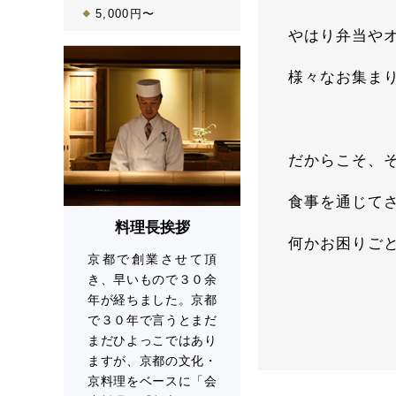
5,000円〜
やはり弁当や
様々なお集ま
だからこそ、
食事を通じて
料理長挨拶
何かお困りご
京都で創業させて頂
き、早いもので３０余
年が経ちました。京都
で３０年で言うとまだ
まだひよっこではあり
ますが、京都の文化・
京料理をベースに「会