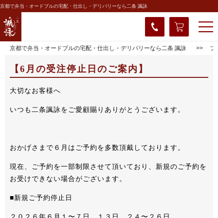
京都で弁当・オードブルの宅配・仕出し・デリバリーなら二条 諷詠
京都で弁当・オードブルの宅配・仕出し・デリバリーなら二条 諷詠
ブ
【6月の受注停止日のご案内】
大切なお客様へ
いつも二条諷詠をご愛顧賜りありがとうございます。
おかげさまで６月はご予約を多数頂戴しております。
現在、ご予約を一部制限させて頂いており、新規のご予約を
お受けできない場合がございます。
■新規ご予約停止日
２０２６年６月１〜７日、１３日、２４〜２６日