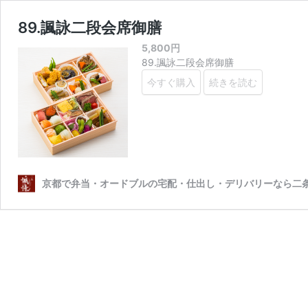
89.諷詠二段会席御膳
5,800
円
89.諷詠二段会席御膳
今すぐ購入
続きを読む
京都で弁当・オードブルの宅配・仕出し・デリバリーなら二条